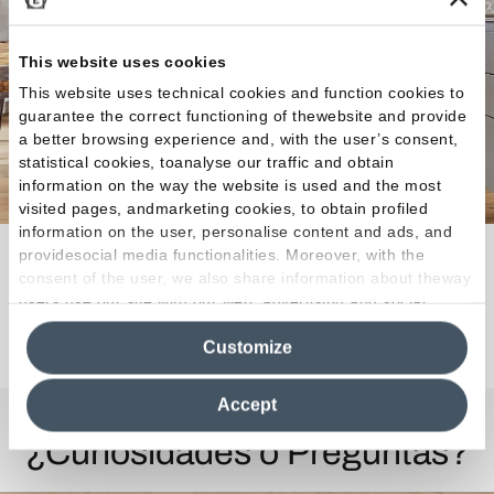
This website uses cookies
This website uses technical cookies and function cookies to
guarantee the correct functioning of thewebsite and provide
a better browsing experience and, with the user’s consent,
statistical cookies, toanalyse our traffic and obtain
information on the way the website is used and the most
visited pages, andmarketing cookies, to obtain profiled
information on the user, personalise content and ads, and
Versatilidad total para espacios de tendencia.
providesocial media functionalities. Moreover, with the
consent of the user, we also share information about theway
users use our site with our web, advertising and social
media analytics partners, who may combine itwith other
Descubra la colección
Customize
information in their possession. By closing this banner,
clicking on "Reject", it will be possible tocontinue browsing
the site after installing only technical cookies. For more
Accept
information see the
Cookie Policy
.
¿Curiosidades o Preguntas?