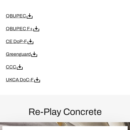
QBUPEC
QBUPEC F+
CE DoP-F
Greenguard
CCC
UKCA DoC-F
Re-Play Concrete