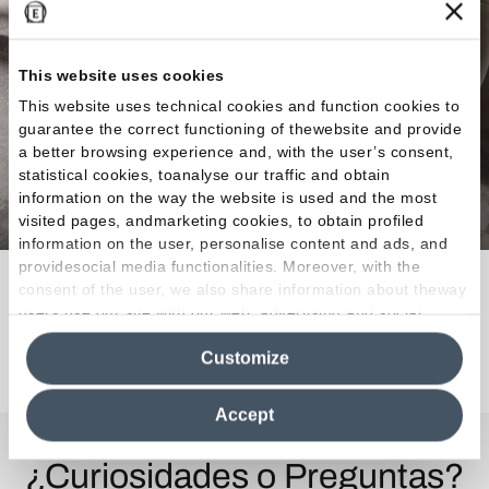
This website uses cookies
This website uses technical cookies and function cookies to
guarantee the correct functioning of thewebsite and provide
a better browsing experience and, with the user’s consent,
statistical cookies, toanalyse our traffic and obtain
information on the way the website is used and the most
visited pages, andmarketing cookies, to obtain profiled
information on the user, personalise content and ads, and
providesocial media functionalities. Moreover, with the
Las infinitas aptitudes del cemento.
consent of the user, we also share information about theway
users use our site with our web, advertising and social
media analytics partners, who may combine itwith other
Descubra la colección
Customize
information in their possession. By closing this banner,
clicking on "Reject", it will be possible tocontinue browsing
the site after installing only technical cookies. For more
Accept
information see the
Cookie Policy
.
¿Curiosidades o Preguntas?