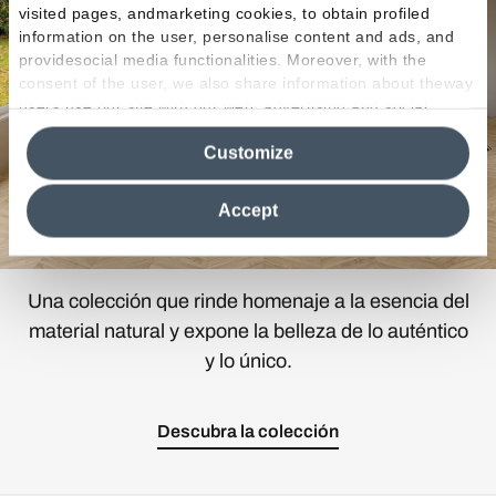
visited pages, andmarketing cookies, to obtain profiled
information on the user, personalise content and ads, and
providesocial media functionalities. Moreover, with the
consent of the user, we also share information about theway
users use our site with our web, advertising and social
media analytics partners, who may combine itwith other
Customize
information in their possession. By closing this banner,
clicking on "Reject", it will be possible tocontinue browsing
the site after installing only technical cookies. For more
Accept
information see the
Cookie Policy
.
Una colección que rinde homenaje a la esencia del
material natural y expone la belleza de lo auténtico
y lo único.
Descubra la colección