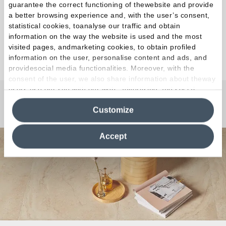
guarantee the correct functioning of thewebsite and provide
vetas cortas la estética de Salt Stone interpreta el
a better browsing experience and, with the user’s consent,
carácter rico y vivo de las placas salinas naturales.
statistical cookies, toanalyse our traffic and obtain
information on the way the website is used and the most
visited pages, andmarketing cookies, to obtain profiled
Descubra la colección
information on the user, personalise content and ads, and
providesocial media functionalities. Moreover, with the
consent of the user, we also share information about theway
users use our site with our web, advertising and social
media analytics partners, who may combine itwith other
¿Curiosidades o Preguntas?
Customize
information in their possession. By closing this banner,
clicking on "Reject", it will be possible tocontinue browsing
the site after installing only technical cookies. For more
Accept
information see the
Cookie Policy
.