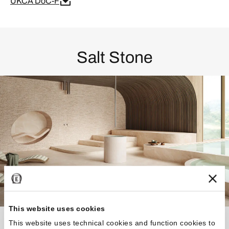
UKCA DoC-F
Salt Stone
This website uses cookies
Caracterizada por presentar esponjados, capas y
This website uses technical cookies and function cookies to