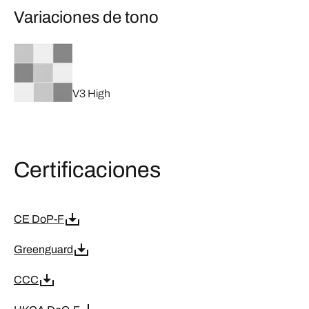
Variaciones de tono
V3 High
Certificaciones
CE DoP-F
Greenguard
CCC