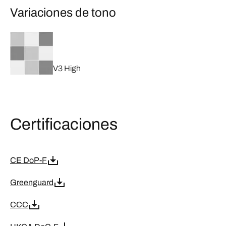
Variaciones de tono
V3 High
Certificaciones
CE DoP-F
Greenguard
CCC