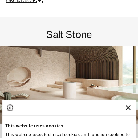
UKCA DoC-F
Salt Stone
This website uses cookies
Caracterizada por presentar esponjados, capas y
This website uses technical cookies and function cookies to