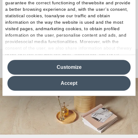
guarantee the correct functioning of thewebsite and provide
vetas cortas la estética de Salt Stone interpreta el
a better browsing experience and, with the user’s consent,
carácter rico y vivo de las placas salinas naturales.
statistical cookies, toanalyse our traffic and obtain
information on the way the website is used and the most
visited pages, andmarketing cookies, to obtain profiled
Descubra la colección
information on the user, personalise content and ads, and
providesocial media functionalities. Moreover, with the
consent of the user, we also share information about theway
users use our site with our web, advertising and social
media analytics partners, who may combine itwith other
¿Curiosidades o Preguntas?
Customize
information in their possession. By closing this banner,
clicking on "Reject", it will be possible tocontinue browsing
the site after installing only technical cookies. For more
Accept
information see the
Cookie Policy
.