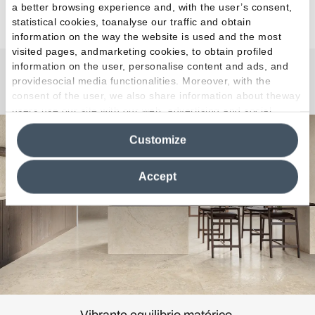
a better browsing experience and, with the user’s consent,
statistical cookies, toanalyse our traffic and obtain
information on the way the website is used and the most
visited pages, andmarketing cookies, to obtain profiled
information on the user, personalise content and ads, and
providesocial media functionalities. Moreover, with the
Unique Bourg
consent of the user, we also share information about theway
users use our site with our web, advertising and social
media analytics partners, who may combine itwith other
Customize
information in their possession. By closing this banner,
clicking on "Reject", it will be possible tocontinue browsing
the site after installing only technical cookies. For more
Accept
information see the
Cookie Policy
.