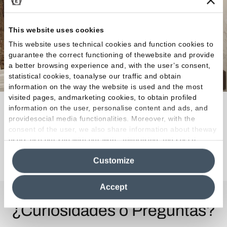
This website uses cookies
This website uses technical cookies and function cookies to
guarantee the correct functioning of thewebsite and provide
a better browsing experience and, with the user’s consent,
statistical cookies, toanalyse our traffic and obtain
information on the way the website is used and the most
visited pages, andmarketing cookies, to obtain profiled
Cada espacio, ya sea interior o exterior, se reviste
information on the user, personalise content and ads, and
providesocial media functionalities. Moreover, with the
con autenticidad mineral, con fuerza expresiva.
consent of the user, we also share information about theway
users use our site with our web, advertising and social
media analytics partners, who may combine itwith other
Descubra la colección
Customize
information in their possession. By closing this banner,
clicking on "Reject", it will be possible tocontinue browsing
the site after installing only technical cookies. For more
Accept
information see the
Cookie Policy
.
¿Curiosidades o Preguntas?