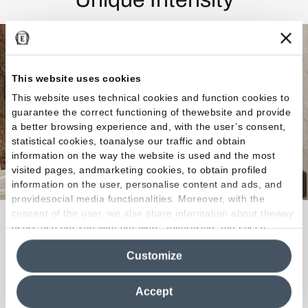
This website uses cookies
This website uses technical cookies and function cookies to
guarantee the correct functioning of thewebsite and provide
a better browsing experience and, with the user’s consent,
statistical cookies, toanalyse our traffic and obtain
information on the way the website is used and the most
visited pages, andmarketing cookies, to obtain profiled
information on the user, personalise content and ads, and
providesocial media functionalities. Moreover, with the
consent of the user, we also share information about theway
Cada espacio, ya sea interior o exterior, se reviste
users use our site with our web, advertising and social
con autenticidad mineral, con fuerza expresiva.
media analytics partners, who may combine itwith other
Customize
information in their possession. By closing this banner,
clicking on "Reject", it will be possible tocontinue browsing
Descubra la colección
the site after installing only technical cookies. For more
Accept
information see the
Cookie Policy
.