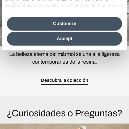
consent of the user, we also share information about theway
users use our site with our web, advertising and social
media analytics partners, who may combine itwith other
Customize
information in their possession. By closing this banner,
clicking on "Reject", it will be possible tocontinue browsing
the site after installing only technical cookies. For more
Accept
information see the
Cookie Policy
.
La belleza eterna del mármol se une a la ligereza
contemporánea de la resina.
Descubra la colección
¿Curiosidades o Preguntas?