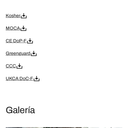
Kosher
MOCA
CE DoP-F
Greenguard
CCC
UKCA DoC-F
Galería