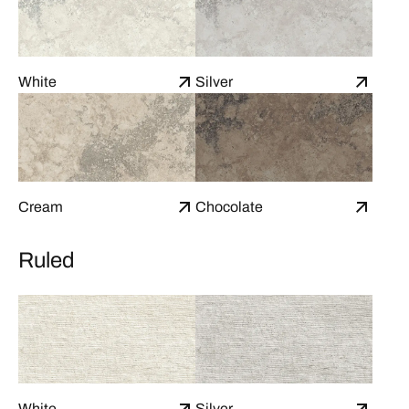
White
Silver
Cream
Chocolate
Ruled
White
Silver