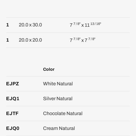
7
/
8
"
13
/
16
"
1
20.0 x 30.0
7
x
11
7
/
8
"
7
/
8
"
1
20.0 x 20.0
7
x
7
Color
EJPZ
White Natural
EJQ1
Silver Natural
EJTF
Chocolate Natural
EJQ0
Cream Natural