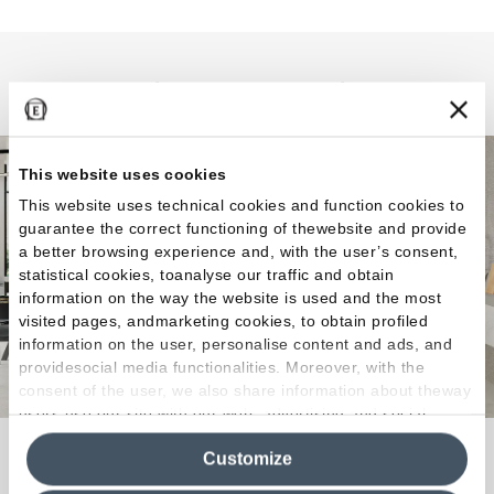
Unique Travertine
This website uses cookies
This website uses technical cookies and function cookies to
guarantee the correct functioning of thewebsite and provide
a better browsing experience and, with the user’s consent,
statistical cookies, toanalyse our traffic and obtain
information on the way the website is used and the most
visited pages, andmarketing cookies, to obtain profiled
information on the user, personalise content and ads, and
providesocial media functionalities. Moreover, with the
consent of the user, we also share information about theway
users use our site with our web, advertising and social
media analytics partners, who may combine itwith other
Estética y prestaciones se alían en un canto al
Customize
information in their possession. By closing this banner,
carácter matérico calizo del travertino.
clicking on "Reject", it will be possible tocontinue browsing