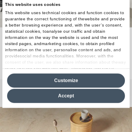
This website uses cookies
This website uses technical cookies and function cookies to
guarantee the correct functioning of thewebsite and provide
a better browsing experience and, with the user’s consent,
statistical cookies, toanalyse our traffic and obtain
Estética y prestaciones se alían en un canto al
information on the way the website is used and the most
carácter matérico calizo del travertino.
visited pages, andmarketing cookies, to obtain profiled
information on the user, personalise content and ads, and
providesocial media functionalities. Moreover, with the
consent of the user, we also share information about theway
Descubra la colección
users use our site with our web, advertising and social
media analytics partners, who may combine itwith other
Customize
information in their possession. By closing this banner,
clicking on "Reject", it will be possible tocontinue browsing
the site after installing only technical cookies. For more
¿Curiosidades o Preguntas?
Accept
information see the
Cookie Policy
.