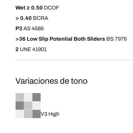
Wet ≥ 0.50
DCOF
> 0.40
BCRA
P3
AS 4586
>36 Low Slip Potential Both Sliders
BS 7976
2
UNE 41901
Variaciones de tono
V3 High