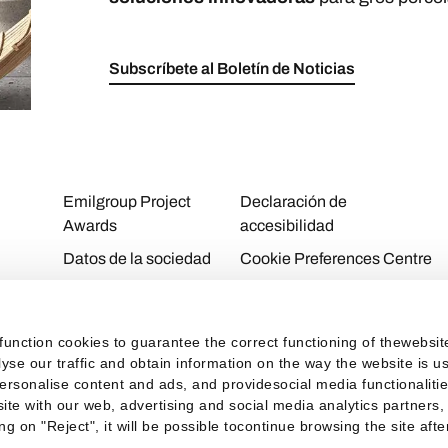
Subscríbete al Boletín de Noticias
Emilgroup Project
Declaración de
Awards
accesibilidad
Datos de la sociedad
Cookie Preferences Centre
Download Area
Cookie Policy
Contactos
Privacy Policy
function cookies to guarantee the correct functioning of thewebsi
Trabaja con nosotros
Privacy
alyse our traffic and obtain information on the way the website is
personalise content and ads, and providesocial media functionaliti
Personal Area
ite with our web, advertising and social media analytics partners,
ng on "Reject", it will be possible tocontinue browsing the site aft