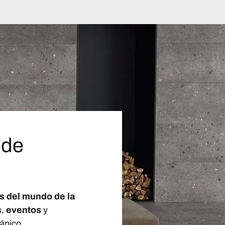
 de
s del mundo de la
s
,
eventos
y
ánico.