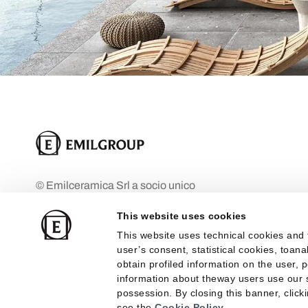
© Emilceramica Srl a socio unico
Empresa bajo la dirección y coordinación
This website uses cookies
de Mohawk Industries Inc. Fiorano
This website uses technical cookies and 
Modenese (MO), Via Ghiarola Nuova n.
user’s consent, statistical cookies, toan
29 Capital social: 10.000.000 €
obtain profiled information on the user, 
totalmente desembolsados
information about theway users use our s
possession. By closing this banner, clicki
Inscrita en el Registro Mercantil de
see the
Cookie Policy
.