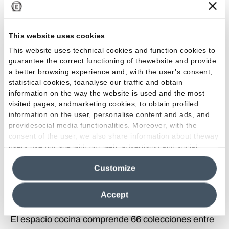
This website uses cookies
This website uses technical cookies and function cookies to
guarantee the correct functioning of thewebsite and provide
a better browsing experience and, with the user’s consent,
statistical cookies, toanalyse our traffic and obtain
information on the way the website is used and the most
visited pages, andmarketing cookies, to obtain profiled
information on the user, personalise content and ads, and
providesocial media functionalities. Moreover, with the
Cornerstone Evolution
consent of the user, we also share information about theway
users use our site with our web, advertising and social
media analytics partners, who may combine itwith other
12 DE 69 RESULTADOS
Customize
information in their possession. By closing this banner,
clicking on "Reject", it will be possible tocontinue browsing
Mostrar más
the site after installing only technical cookies. For more
Accept
information see the
Cookie Policy
.
El espacio cocina comprende 66 colecciones entre