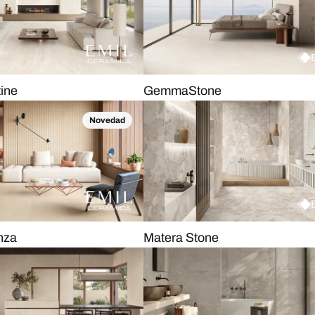
tine
GemmaStone
Novedad
nza
Matera Stone