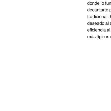
donde lo fu
decantarte p
tradicional.
deseado al a
eficiencia a
más típicos d