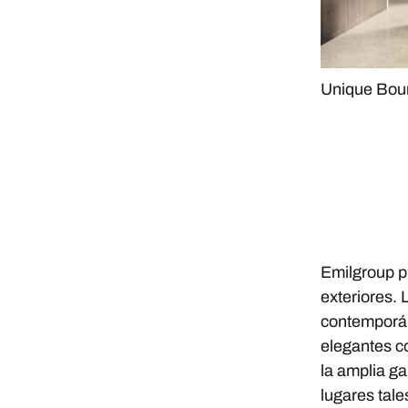
Unique Bou
Emilgroup p
exteriores. 
contemporán
elegantes co
la amplia g
lugares tale