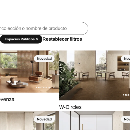
Restablecer filtros
Espacios Públicos
Novedad
No
ovenza
W-Circles
Novedad
No