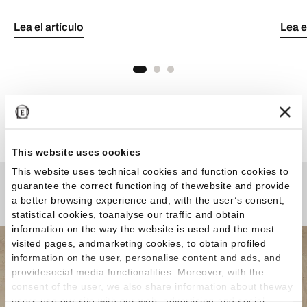
Lea el artículo
Lea e
Ver todos los artículos
This website uses cookies
This website uses technical cookies and function cookies to
guarantee the correct functioning of thewebsite and provide
¿Curiosidades o Preguntas?
a better browsing experience and, with the user’s consent,
statistical cookies, toanalyse our traffic and obtain
information on the way the website is used and the most
visited pages, andmarketing cookies, to obtain profiled
information on the user, personalise content and ads, and
providesocial media functionalities. Moreover, with the
consent of the user, we also share information about theway
users use our site with our web, advertising and social