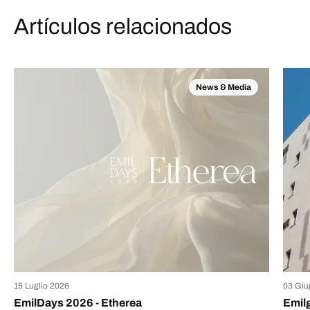
Artículos relacionados
News & Media
15 Luglio 2026
03 Giu
EmilDays 2026 - Etherea
Emil