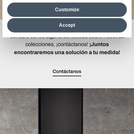
media analytics partners, who may combine itwith other
Customize
information in their possession. By closing this banner,
clicking on "Reject", it will be possible tocontinue browsing
the site after installing only technical cookies. For more
Accept
Si buscas el revestimiento ideal para tu hogar o
information see the
Cookie Policy
.
tienda o tienes alguna curiosidad sobre nuestras
colecciones, ¡contáctanos!
¡Juntos
encontraremos una solución a tu medida!
Contáctanos