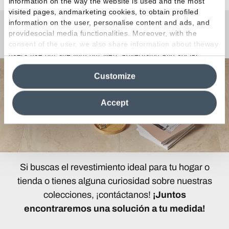
information on the way the website is used and the most
visited pages, andmarketing cookies, to obtain profiled
information on the user, personalise content and ads, and
providesocial media functionalities. Moreover, with the
¿Curiosidades o Preguntas?
consent of the user, we also share information about theway
users use our site with our web, advertising and social
media analytics partners, who may combine itwith other
Customize
information in their possession. By closing this banner,
clicking on "Reject", it will be possible tocontinue browsing
the site after installing only technical cookies. For more
Accept
information see the
Cookie Policy
.
Si buscas el revestimiento ideal para tu hogar o
tienda o tienes alguna curiosidad sobre nuestras
colecciones, ¡contáctanos!
¡Juntos
encontraremos una solución a tu medida!