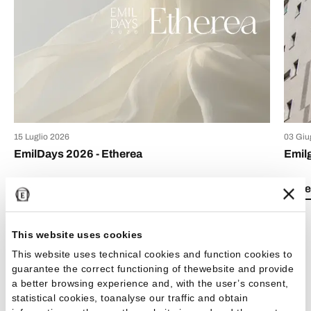
15 Luglio 2026
03 Giu
EmilDays 2026 - Etherea
Emil
Lea el artículo
Lea e
This website uses cookies
This website uses technical cookies and function cookies to
guarantee the correct functioning of thewebsite and provide
a better browsing experience and, with the user’s consent,
Ver todos los artículos
statistical cookies, toanalyse our traffic and obtain