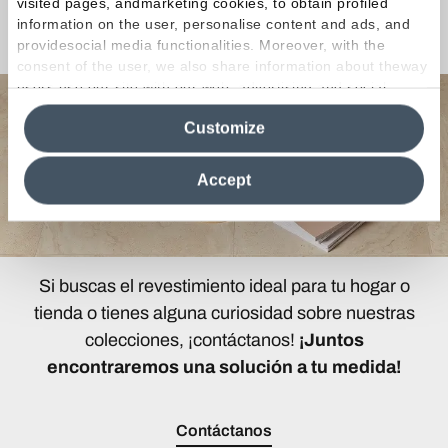
visited pages, andmarketing cookies, to obtain profiled
information on the user, personalise content and ads, and
¿Curiosidades o Preguntas?
providesocial media functionalities. Moreover, with the
consent of the user, we also share information about theway
users use our site with our web, advertising and social
media analytics partners, who may combine itwith other
Customize
information in their possession. By closing this banner,
clicking on "Reject", it will be possible tocontinue browsing
the site after installing only technical cookies. For more
Accept
information see the
Cookie Policy
.
Si buscas el revestimiento ideal para tu hogar o
tienda o tienes alguna curiosidad sobre nuestras
colecciones, ¡contáctanos!
¡Juntos
encontraremos una solución a tu medida!
Contáctanos