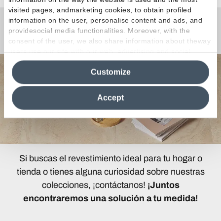
visited pages, andmarketing cookies, to obtain profiled
information on the user, personalise content and ads, and
providesocial media functionalities. Moreover, with the
¿Curiosidades o Preguntas?
consent of the user, we also share information about theway
users use our site with our web, advertising and social
media analytics partners, who may combine itwith other
Customize
information in their possession. By closing this banner,
clicking on "Reject", it will be possible tocontinue browsing
the site after installing only technical cookies. For more
Accept
information see the
Cookie Policy
.
Si buscas el revestimiento ideal para tu hogar o
tienda o tienes alguna curiosidad sobre nuestras
colecciones, ¡contáctanos!
¡Juntos
encontraremos una solución a tu medida!