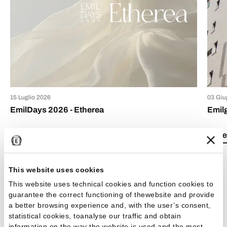
15 Luglio 2026
03 Giu
EmilDays 2026 - Etherea
Emil
Lea el artículo
Lea e
This website uses cookies
This website uses technical cookies and function cookies to
guarantee the correct functioning of thewebsite and provide
a better browsing experience and, with the user’s consent,
Ver todos los artículos
statistical cookies, toanalyse our traffic and obtain
information on the way the website is used and the most