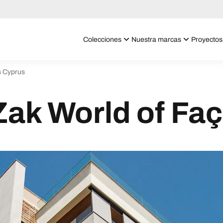
Colecciones
Nuestra marcas
Proyectos
s Cyprus
Zak World of Fa