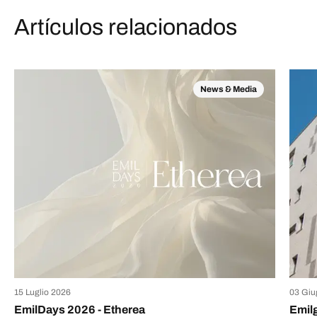
Artículos relacionados
News & Media
15 Luglio 2026
03 Giu
EmilDays 2026 - Etherea
Emil