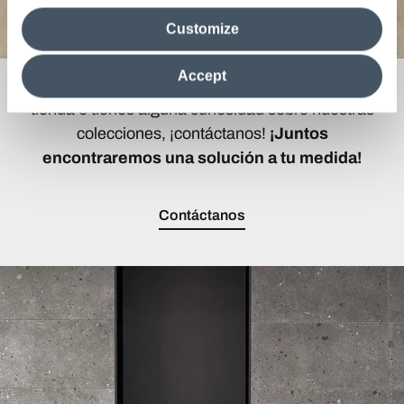
media analytics partners, who may combine itwith other
Customize
information in their possession. By closing this banner,
clicking on "Reject", it will be possible tocontinue browsing
the site after installing only technical cookies. For more
Accept
Si buscas el revestimiento ideal para tu hogar o
information see the
Cookie Policy
.
tienda o tienes alguna curiosidad sobre nuestras
colecciones, ¡contáctanos!
¡Juntos
encontraremos una solución a tu medida!
Contáctanos