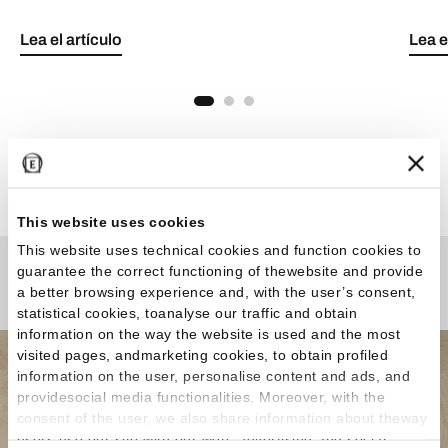
Lea el artículo
Lea e
Ver todos los artículos
This website uses cookies
This website uses technical cookies and function cookies to
guarantee the correct functioning of thewebsite and provide
¿Curiosidades o Preguntas?
a better browsing experience and, with the user’s consent,
statistical cookies, toanalyse our traffic and obtain
information on the way the website is used and the most
visited pages, andmarketing cookies, to obtain profiled
information on the user, personalise content and ads, and
providesocial media functionalities. Moreover, with the
consent of the user, we also share information about theway
users use our site with our web, advertising and social