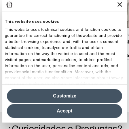
This website uses cookies
This website uses technical cookies and function cookies to
15 Luglio 2026
03 Giu
guarantee the correct functioning of thewebsite and provide
EmilDays 2026 - Etherea
Emil
a better browsing experience and, with the user’s consent,
statistical cookies, toanalyse our traffic and obtain
information on the way the website is used and the most
Lea el artículo
Lea e
visited pages, andmarketing cookies, to obtain profiled
information on the user, personalise content and ads, and
providesocial media functionalities. Moreover, with the
consent of the user, we also share information about theway
users use our site with our web, advertising and social
media analytics partners, who may combine itwith other
Ver todos los artículos
Customize
information in their possession. By closing this banner,
clicking on "Reject", it will be possible tocontinue browsing
the site after installing only technical cookies. For more
Accept
information see the
Cookie Policy
.
¿Curiosidades o Preguntas?