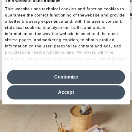
This website uses cookies
This website uses technical cookies and function cookies to
Lea el artículo
Lea e
guarantee the correct functioning of thewebsite and provide
a better browsing experience and, with the user’s consent,
statistical cookies, toanalyse our traffic and obtain
information on the way the website is used and the most
visited pages, andmarketing cookies, to obtain profiled
information on the user, personalise content and ads, and
providesocial media functionalities. Moreover, with the
Ver todos los artículos
consent of the user, we also share information about theway
users use our site with our web, advertising and social
media analytics partners, who may combine itwith other
Customize
information in their possession. By closing this banner,
clicking on "Reject", it will be possible tocontinue browsing
¿Curiosidades o Preguntas?
the site after installing only technical cookies. For more
Accept
information see the
Cookie Policy
.