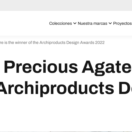
Colecciones
Nuestra marcas
Proyectos
e is the winner of the Archiproducts Design Awards 2022
 Precious Agate 
 Archiproducts 