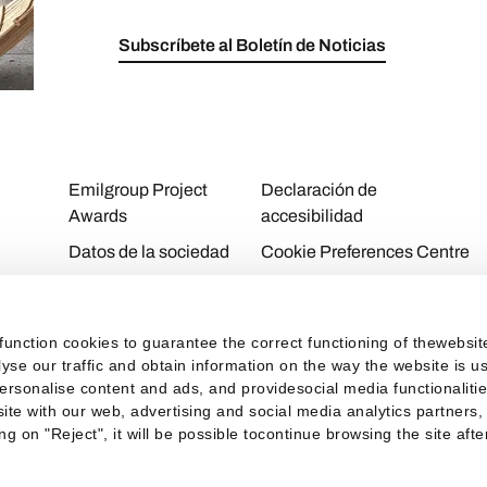
Subscríbete al Boletín de Noticias
Emilgroup Project
Declaración de
Awards
accesibilidad
Datos de la sociedad
Cookie Preferences Centre
Download Area
Cookie Policy
Contactos
Privacy Policy
function cookies to guarantee the correct functioning of thewebsi
Trabaja con nosotros
Privacy
alyse our traffic and obtain information on the way the website is
personalise content and ads, and providesocial media functionaliti
Personal Area
ite with our web, advertising and social media analytics partners,
ng on "Reject", it will be possible tocontinue browsing the site aft