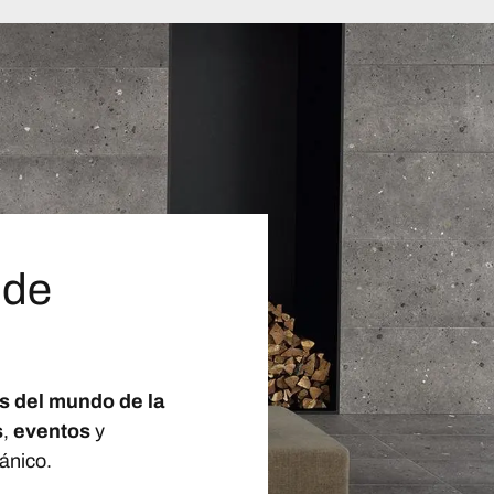
 de
s del mundo de la
s
,
eventos
y
ánico.