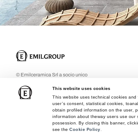
© Emilceramica Srl a socio unico
Empresa bajo la dirección y coordinación
This website uses cookies
de Mohawk Industries Inc. Fiorano
This website uses technical cookies and 
Modenese (MO), Via Ghiarola Nuova n.
user’s consent, statistical cookies, toan
29 Capital social: 10.000.000 €
obtain profiled information on the user, 
totalmente desembolsados
information about theway users use our s
possession. By closing this banner, clicki
Inscrita en el Registro Mercantil de
see the
Cookie Policy
.
Módena