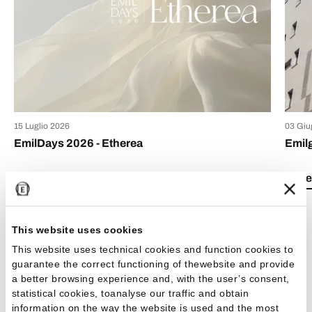
15 Luglio 2026
03 Giu
EmilDays 2026 - Etherea
Emil
Lea el artículo
Lea e
This website uses cookies
This website uses technical cookies and function cookies to
guarantee the correct functioning of thewebsite and provide
Ver todos los artículos
a better browsing experience and, with the user’s consent,
statistical cookies, toanalyse our traffic and obtain
information on the way the website is used and the most