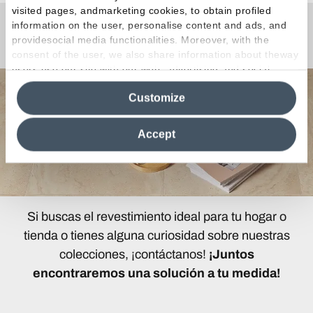
visited pages, andmarketing cookies, to obtain profiled
information on the user, personalise content and ads, and
¿Curiosidades o Preguntas?
providesocial media functionalities. Moreover, with the
consent of the user, we also share information about theway
users use our site with our web, advertising and social
media analytics partners, who may combine itwith other
Customize
information in their possession. By closing this banner,
clicking on "Reject", it will be possible tocontinue browsing
the site after installing only technical cookies. For more
Accept
information see the
Cookie Policy
.
Si buscas el revestimiento ideal para tu hogar o
tienda o tienes alguna curiosidad sobre nuestras
colecciones, ¡contáctanos!
¡Juntos
encontraremos una solución a tu medida!