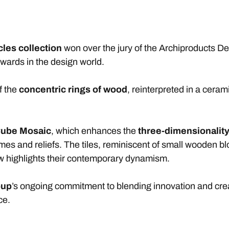
cles collection
won over the jury of the Archiproducts D
awards in the design world.
f the
concentric rings of wood
, reinterpreted in a cera
ube Mosaic
, which enhances the
three-dimensionality
mes and reliefs. The tiles, reminiscent of small wooden 
dow highlights their contemporary dynamism.
oup
’s ongoing commitment to blending innovation and creati
ce.