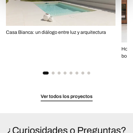
Casa Bianca: un diálogo entre luz y arquitectura
House
bosq
Ver todos los proyectos
¿Curiosidades o Preguntas?