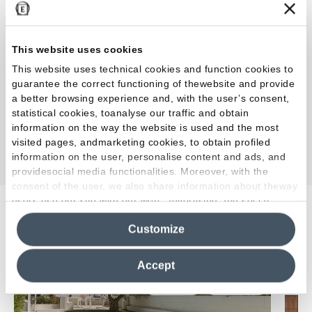
This website uses cookies
Colección
:
Medley
This website uses technical cookies and function cookies to
Color y acabado
:
Pink
guarantee the correct functioning of thewebsite and provide
Formato
:
60.0 x 120.0 cm
a better browsing experience and, with the user’s consent,
statistical cookies, toanalyse our traffic and obtain
Superficie
:
Natural
information on the way the website is used and the most
Espesor
:
MM 9,5
visited pages, andmarketing cookies, to obtain profiled
information on the user, personalise content and ads, and
providesocial media functionalities. Moreover, with the
consent of the user, we also share information about theway
users use our site with our web, advertising and social
media analytics partners, who may combine itwith other
Proyectos relacionados
Customize
information in their possession. By closing this banner,
clicking on "Reject", it will be possible tocontinue browsing
the site after installing only technical cookies. For more
Accept
information see the
Cookie Policy
.
Exteriores
Residencial