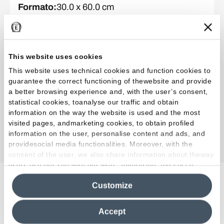
Formato
:
30.0 x 60.0 cm
Superficie
:
Natural
Espesor
:
MM 9,5
This website uses cookies
This website uses technical cookies and function cookies to
Colección
:
Medley
guarantee the correct functioning of thewebsite and provide
Color y acabado
:
Pink Pop
a better browsing experience and, with the user’s consent,
Formato
:
60.0 x 60.0 cm
statistical cookies, toanalyse our traffic and obtain
information on the way the website is used and the most
Superficie
:
Natural
visited pages, andmarketing cookies, to obtain profiled
Espesor
:
MM 9,5
information on the user, personalise content and ads, and
providesocial media functionalities. Moreover, with the
consent of the user, we also share information about theway
users use our site with our web, advertising and social
media analytics partners, who may combine itwith other
Customize
information in their possession. By closing this banner,
Proyectos relacionados
clicking on "Reject", it will be possible tocontinue browsing
the site after installing only technical cookies. For more
Accept
information see the
Cookie Policy
.