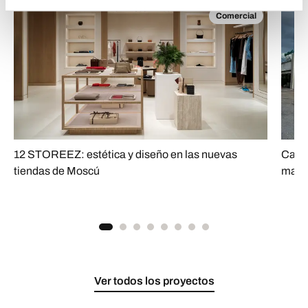
Comercial
12 STOREEZ: estética y diseño en las nuevas
Calli
tiendas de Moscú
matér
Ver todos los proyectos