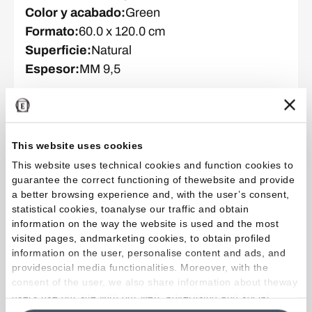
Color y acabado
:
Green
Formato
:
60.0 x 120.0 cm
Superficie
:
Natural
Espesor
:
MM 9,5
Colección
:
Medley
Color y acabado
:
Green
This website uses cookies
Formato
:
60.0 x 120.0 cm
This website uses technical cookies and function cookies to
Superficie
:
Tecnica
guarantee the correct functioning of thewebsite and provide
a better browsing experience and, with the user’s consent,
Espesor
:
MM 9,5
statistical cookies, toanalyse our traffic and obtain
information on the way the website is used and the most
visited pages, andmarketing cookies, to obtain profiled
Colección
:
Medley
information on the user, personalise content and ads, and
providesocial media functionalities. Moreover, with the
Color y acabado
:
White
consent of the user, we also share information about theway
Formato
:
60.0 x 120.0 cm
users use our site with our web, advertising and social
Superficie
:
Natural
media analytics partners, who may combine itwith other