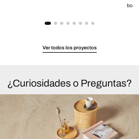
bosq
Ver todos los proyectos
¿Curiosidades o Preguntas?