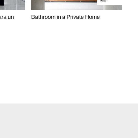
ara un
Bathroom in a Private Home
Bien
com
clín