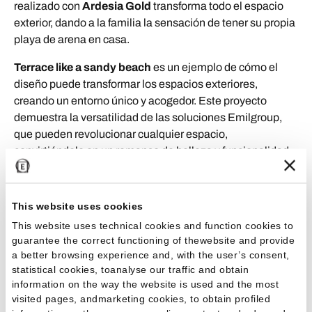
realizado con
Ardesia Gold
transforma todo el espacio
exterior, dando a la familia la sensación de tener su propia
playa de arena en casa.
Terrace like a sandy beach
es un ejemplo de cómo el
diseño puede transformar los espacios exteriores,
creando un entorno único y acogedor. Este proyecto
demuestra la versatilidad de las soluciones Emilgroup,
que pueden revolucionar cualquier espacio,
convirtiéndolo en un remanso de belleza y funcionalidad.
This website uses cookies
Proyectos relacionados
This website uses technical cookies and function cookies to
guarantee the correct functioning of thewebsite and provide
a better browsing experience and, with the user’s consent,
statistical cookies, toanalyse our traffic and obtain
information on the way the website is used and the most
Exteriores
Residencial
visited pages, andmarketing cookies, to obtain profiled