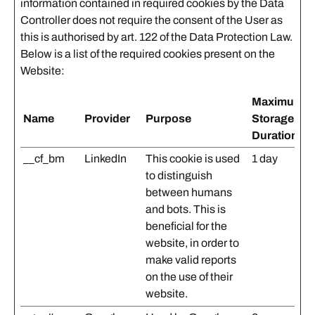
information contained in required cookies by the Data
Controller does not require the consent of the User as
this is authorised by art. 122 of the Data Protection Law.
Below is a list of the required cookies present on the
Website:
Maximum
Name
Provider
Purpose
Storage
Duration
__cf_bm
LinkedIn
This cookie is used
1 day
to distinguish
between humans
and bots. This is
beneficial for the
website, in order to
make valid reports
on the use of their
website.