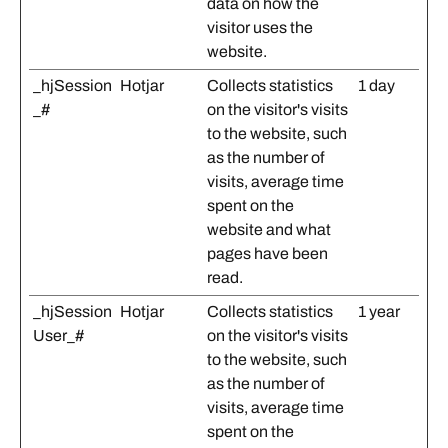
data on how the
visitor uses the
website.
_hjSession
Hotjar
Collects statistics
1 day
_#
on the visitor's visits
to the website, such
as the number of
visits, average time
spent on the
website and what
pages have been
read.
_hjSession
Hotjar
Collects statistics
1 year
User_#
on the visitor's visits
to the website, such
as the number of
visits, average time
spent on the