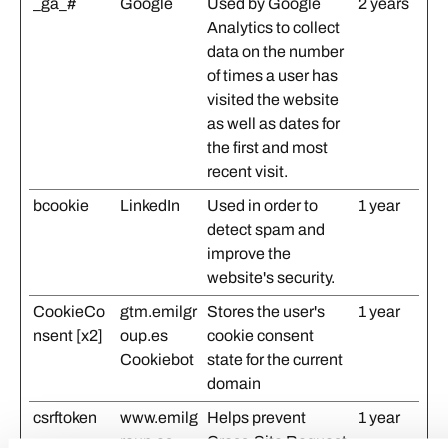
_ga_#
Google
Used by Google
2 years
Analytics to collect
data on the number
of times a user has
visited the website
as well as dates for
the first and most
recent visit.
bcookie
LinkedIn
Used in order to
1 year
detect spam and
improve the
website's security.
CookieCo
gtm.emilgr
Stores the user's
1 year
nsent [x2]
oup.es
cookie consent
Cookiebot
state for the current
domain
csrftoken
www.emilg
Helps prevent
1 year
roup.es
Cross-Site Request