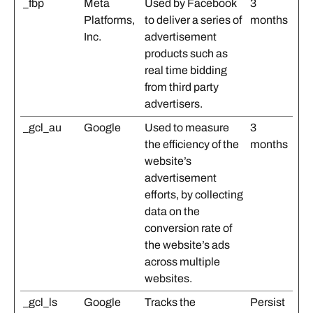
_fbp
Meta
Used by Facebook
3
Platforms,
to deliver a series of
months
Inc.
advertisement
products such as
real time bidding
from third party
advertisers.
_gcl_au
Google
Used to measure
3
the efficiency of the
months
website’s
advertisement
efforts, by collecting
data on the
conversion rate of
the website’s ads
across multiple
websites.
_gcl_ls
Google
Tracks the
Persist