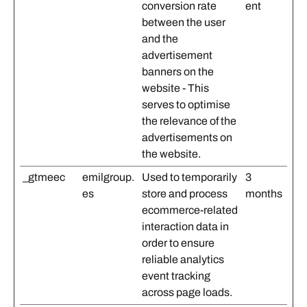
conversion rate
ent
between the user
and the
advertisement
banners on the
website - This
serves to optimise
the relevance of the
advertisements on
the website.
_gtmeec
emilgroup.
Used to temporarily
3
es
store and process
months
ecommerce-related
interaction data in
order to ensure
reliable analytics
event tracking
across page loads.