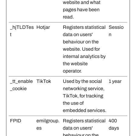
website and what
pages have been
read.
_hjTLDTes
Hotjar
Registers statistical
Sessio
t
data on users'
n
behaviour on the
website. Used for
internal analytics by
the website
operator.
_tt_enable
TikTok
Used by the social
1 year
_cookie
networking service,
TikTok, for tracking
the use of
embedded services.
FPID
emilgroup.
Registers statistical
400
es
data on users'
days
behaviour on the