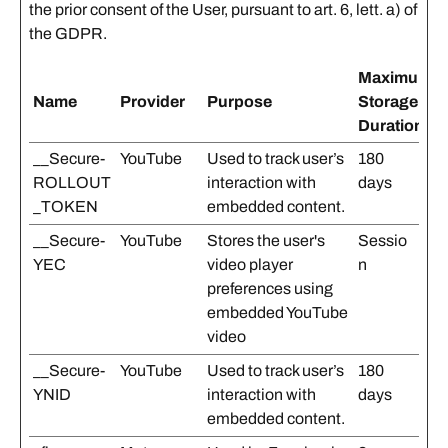
the prior consent of the User, pursuant to art. 6, lett. a) of
the GDPR.
Maximum
Name
Provider
Purpose
Storage
Duration
__Secure-
YouTube
Used to track user’s
180
ROLLOUT
interaction with
days
_TOKEN
embedded content.
__Secure-
YouTube
Stores the user's
Sessio
YEC
video player
n
preferences using
embedded YouTube
video
__Secure-
YouTube
Used to track user’s
180
YNID
interaction with
days
embedded content.