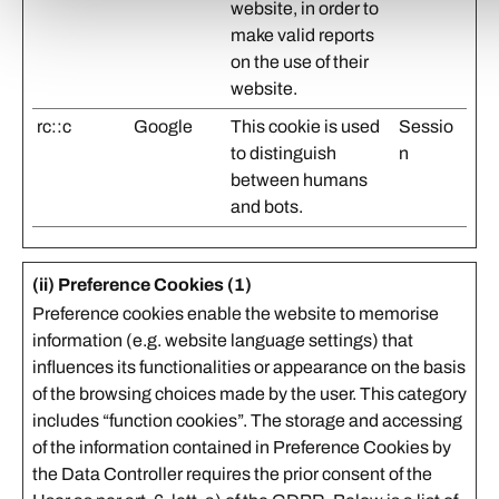
website, in order to
make valid reports
on the use of their
website.
rc::c
Google
This cookie is used
Sessio
to distinguish
n
between humans
and bots.
(ii) Preference Cookies (1)
Preference cookies enable the website to memorise
information (e.g. website language settings) that
influences its functionalities or appearance on the basis
of the browsing choices made by the user. This category
includes “function cookies”. The storage and accessing
of the information contained in Preference Cookies by
the Data Controller requires the prior consent of the