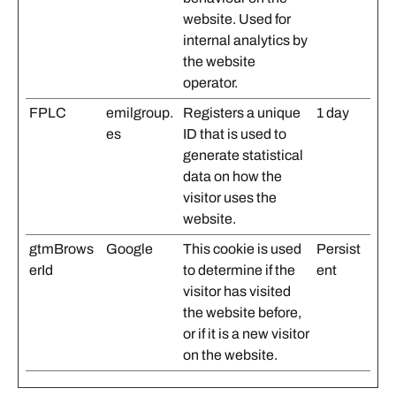
website. Used for
internal analytics by
the website
operator.
FPLC
emilgroup.
Registers a unique
1 day
es
ID that is used to
generate statistical
data on how the
visitor uses the
website.
gtmBrows
Google
This cookie is used
Persist
erId
to determine if the
ent
visitor has visited
the website before,
or if it is a new visitor
on the website.