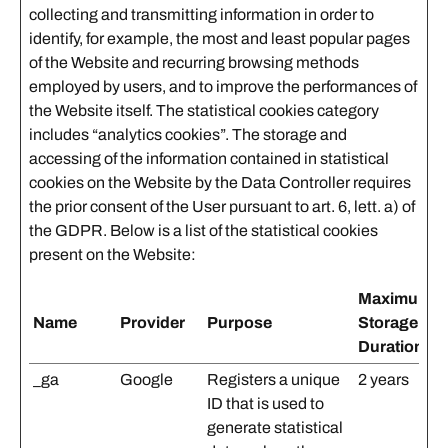
collecting and transmitting information in order to
identify, for example, the most and least popular pages
of the Website and recurring browsing methods
employed by users, and to improve the performances of
the Website itself. The statistical cookies category
includes “analytics cookies”. The storage and
accessing of the information contained in statistical
cookies on the Website by the Data Controller requires
the prior consent of the User pursuant to art. 6, lett. a) of
the GDPR. Below is a list of the statistical cookies
present on the Website:
Maximum
Name
Provider
Purpose
Storage
Duration
_ga
Google
Registers a unique
2 years
ID that is used to
generate statistical