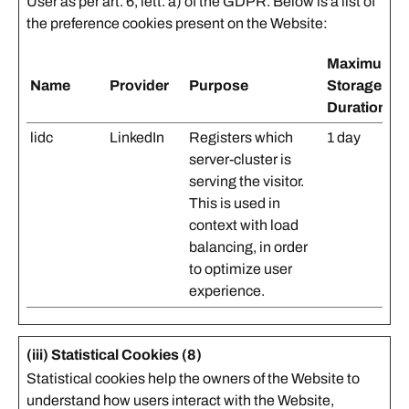
User as per art. 6, lett. a) of the GDPR. Below is a list of
the preference cookies present on the Website:
Maximum
Name
Provider
Purpose
Storage
Duration
lidc
LinkedIn
Registers which
1 day
server-cluster is
serving the visitor.
This is used in
context with load
balancing, in order
to optimize user
experience.
(iii) Statistical Cookies (8)
Statistical cookies help the owners of the Website to
understand how users interact with the Website,