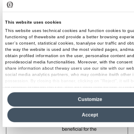
Forgery (CSRF)
attacks.
This website uses cookies
is_eu
Pinterest
Determines
Sessio
whether the user is
n
This website uses technical cookies and function cookies to gu
functioning of thewebsite and provide a better browsing experi
located within the
user’s consent, statistical cookies, toanalyse our traffic and ob
EU and therefore is
the way the website is used and the most visited pages, andmar
subject to EU's data
obtain profiled information on the user, personalise content an
privacy regulations.
providesocial media functionalities. Moreover, with the consent 
share information about theway users use our site with our web
li_gc
LinkedIn
Stores the user's
180
social media analytics partners, who may combine itwith other i
cookie consent
days
possession. By closing this banner, clicking on "Reject", it will 
state for the current
tocontinue browsing the site after installing only technical cook
domain
information see the
Cookie Policy
.
Customize
rc::a
Google
This cookie is used
Persist
to distinguish
ent
between humans
Accept
and bots. This is
beneficial for the