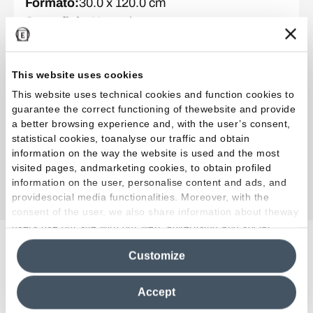
Formato
:
30.0 x 120.0 cm
Superficie
:
Natural
Espesor
:
MM 9,5
This website uses cookies
Colección
:
MaPierre
This website uses technical cookies and function cookies to
guarantee the correct functioning of thewebsite and provide
Color y acabado
:
Blanc Noble
a better browsing experience and, with the user’s consent,
Formato
:
60.0 x 120.0 cm
statistical cookies, toanalyse our traffic and obtain
Superficie
:
Natural
information on the way the website is used and the most
visited pages, andmarketing cookies, to obtain profiled
Espesor
:
MM 9,5
information on the user, personalise content and ads, and
providesocial media functionalities. Moreover, with the
consent of the user, we also share information about theway
users use our site with our web, advertising and social
media analytics partners, who may combine itwith other
Proyectos relacionados
Customize
information in their possession. By closing this banner,
clicking on "Reject", it will be possible tocontinue browsing
the site after installing only technical cookies. For more
Accept
information see the
Cookie Policy
.