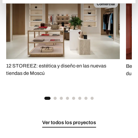
Comercial
12 STOREEZ: estética y diseño en las nuevas
Bez R
tiendas de Moscú
dulzo
Ver todos los proyectos