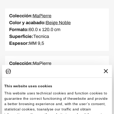
Colección
:
MaPierre
Color y acabado
:
Beige Noble
Formato
:
60.0 x 120.0 cm
Superficie
:
Tecnica
Espesor
:
MM 9,5
Colección
:
MaPierre
Color y acabado
:
Naturel Ancienne
Formato
:
20.0 x 20.0 cm
Superficie
:
Natural
This website uses cookies
Espesor
:
MM 9,5
This website uses technical cookies and function cookies to
guarantee the correct functioning of thewebsite and provide
a better browsing experience and, with the user’s consent,
statistical cookies, toanalyse our traffic and obtain
Colección
:
MaPierre