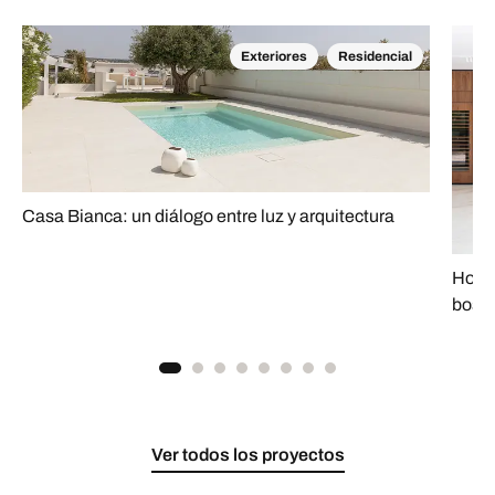
Exteriores
Residencial
Casa Bianca: un diálogo entre luz y arquitectura
House
bosq
Ver todos los proyectos