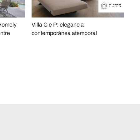
 Homely
Villa C e P: elegancia
Asi
entre
contemporánea atemporal
y au