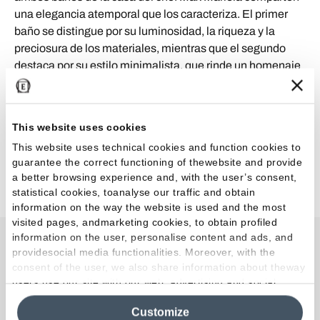
una elegancia atemporal que los caracteriza. El primer
baño se distingue por su luminosidad, la riqueza y la
preciosura de los materiales, mientras que el segundo
destaca por su estilo minimalista, que rinde un homenaje
discreto pero poderoso a la belleza del travertino. Dos
proyectos que, aun siendo diversos, demuestran que los
productos de Emilgroup son capaces de transformar un
This website uses cookies
simple cuarto de baño en una experiencia de lujo y
This website uses technical cookies and function cookies to
diseño.
guarantee the correct functioning of thewebsite and provide
a better browsing experience and, with the user’s consent,
statistical cookies, toanalyse our traffic and obtain
information on the way the website is used and the most
visited pages, andmarketing cookies, to obtain profiled
information on the user, personalise content and ads, and
providesocial media functionalities. Moreover, with the
Colecciones en el Proyecto
consent of the user, we also share information about theway
users use our site with our web, advertising and social
media analytics partners, who may combine itwith other
Customize
information in their possession. By closing this banner,