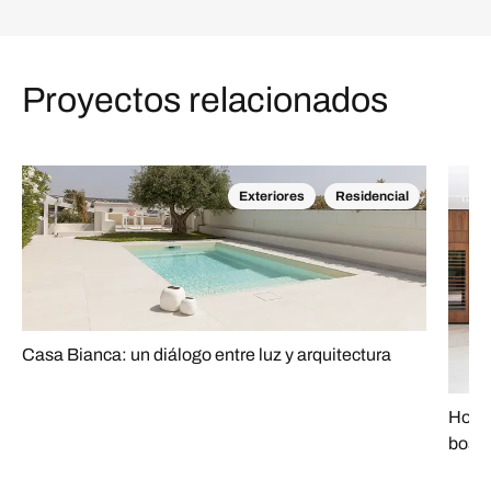
Proyectos relacionados
Exteriores
Residencial
Casa Bianca: un diálogo entre luz y arquitectura
House
bosq