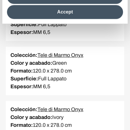
Colección
:
Tele di Marmo Onyx
clicking on "Reject", it will be possible tocontinue browsing
Color y acabado
:
Green
the site after installing only technical cookies. For more
Accept
information see the
Cookie Policy
.
Formato
:
120.0 x 120.0 cm
Superficie
:
Full Lappato
Espesor
:
MM 6,5
Colección
:
Tele di Marmo Onyx
Color y acabado
:
Green
Formato
:
120.0 x 278.0 cm
Superficie
:
Full Lappato
Espesor
:
MM 6,5
Colección
:
Tele di Marmo Onyx
Color y acabado
:
Ivory
Formato
:
120.0 x 278.0 cm