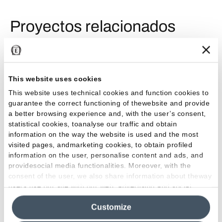
Proyectos relacionados
Exteriores
Residencial
This website uses cookies
This website uses technical cookies and function cookies to
guarantee the correct functioning of thewebsite and provide
a better browsing experience and, with the user’s consent,
statistical cookies, toanalyse our traffic and obtain
information on the way the website is used and the most
Casa Bianca: un diálogo entre luz y arquitectura
visited pages, andmarketing cookies, to obtain profiled
information on the user, personalise content and ads, and
providesocial media functionalities. Moreover, with the
House
consent of the user, we also share information about theway
bosq
users use our site with our web, advertising and social
media analytics partners, who may combine itwith other
Customize
information in their possession. By closing this banner,
clicking on "Reject", it will be possible tocontinue browsing