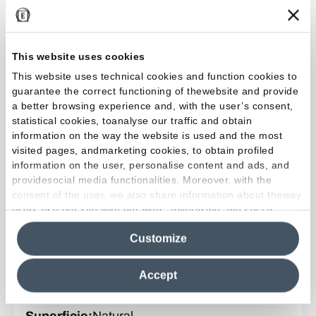
Color y acabado
:
Green Lux
Formato
:
6.0 x 24.0 cm
Superficie
:
Lux
This website uses cookies
Espesor
:
MM 9,5
This website uses technical cookies and function cookies to
guarantee the correct functioning of thewebsite and provide
a better browsing experience and, with the user’s consent,
statistical cookies, toanalyse our traffic and obtain
Colección
:
Alter
information on the way the website is used and the most
Color y acabado
:
Bruciato
visited pages, andmarketing cookies, to obtain profiled
Formato
:
6.5 x 60.0 cm
information on the user, personalise content and ads, and
providesocial media functionalities. Moreover, with the
Superficie
:
Natural
consent of the user, we also share information about theway
Espesor
:
MM 9,5
users use our site with our web, advertising and social
media analytics partners, who may combine itwith other
Customize
information in their possession. By closing this banner,
clicking on "Reject", it will be possible tocontinue browsing
Colección
:
Alter
the site after installing only technical cookies. For more
Accept
Color y acabado
:
Bruciato
information see the
Cookie Policy
.
Formato
:
20.0 x 120.0 cm
Superficie
:
Natural